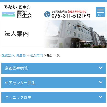
医療法人回生会
医療法人 回生会
>
法人案内
> 施設一覧
京都回生病院
ケアセンター回生
クリニック回生