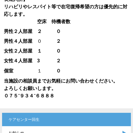
リハビリやレスパイト等で在宅復帰希望の方は優先的に対
応します。
空床
待機者数
男性２人部屋
２
０
男性４人部屋
０
２
女性２人部屋
１
０
女性４人部屋
3
２
個室
１
０
当施設の相談員までお気軽にお問い合わせください。
よろしくお願いします。
０７５⁻９３４⁻６８８８
ケアセンター回生
お知らせ