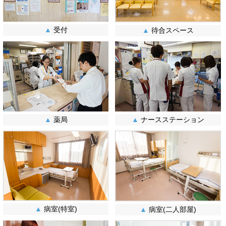
▲
受付
▲
待合スペース
▲
薬局
▲
ナースステーション
▲
病室(特室)
▲
病室(二人部屋)