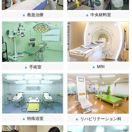
▲
救急治療
▲
中央材料室
▲
MRI
▲
手術室
▲
特殊浴室
▲
リハビリテーション科